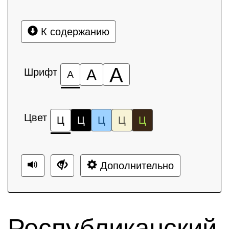
К содержанию
А
Шрифт
А
А
Цвет
Ц
Ц
Ц
Ц
Ц
Дополнительно
Республиканский