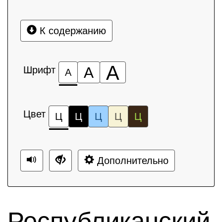
К содержанию
А
Шрифт
А
А
Цвет
Ц
Ц
Ц
Ц
Ц
Дополнительно
Республиканский