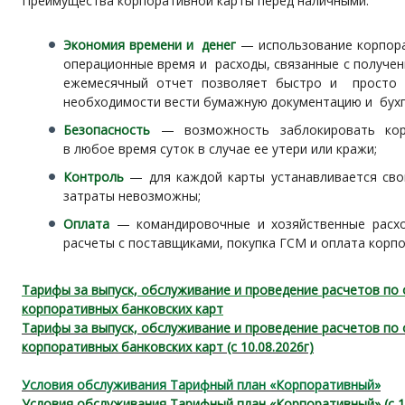
Преимущества корпоративной карты перед наличными:
Экономия времени и денег
— использование корпора
операционные время и расходы, связанные с получе
ежемесячный отчет позволяет быстро и просто п
необходимости вести бумажную документацию и бухг
Безопасность
— возможность заблокировать кор
в любое время суток в случае ее утери или кражи;
Контроль
— для каждой карты устанавливается сво
затраты невозможны;
Оплата
— командировочные и хозяйственные расхо
расчеты с поставщиками, покупка ГСМ и оплата корп
Тарифы за выпуск, обслуживание и проведение расчетов по
корпоративных банковских карт
Тарифы за выпуск, обслуживание и проведение расчетов по
корпоративных банковских карт (с 10.08.2026г)
Условия обслуживания Тарифный план «Корпоративный»
Условия обслуживания Тарифный план «Корпоративный» (с 10