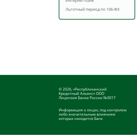
Интернет-банк
Льготный период по 106-ФЗ
© 2026, «Республиканский
Кредитный Альянс» ООО
Лицензия Банка России №3017
Информация о лицах, под контролем
либо значительным влиянием
которых находится Банк