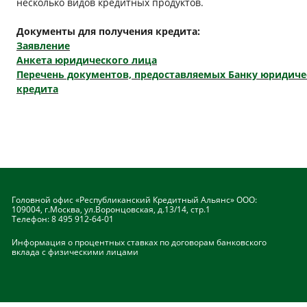
несколько видов кредитных продуктов.
Документы для получения кредита:
Заявление
Анкета юридического лица
Перечень документов, предоставляемых Банку юридич
кредита
Головной офис «Республиканский Кредитный Альянс» ООО:
109004, г.Москва, ул.Воронцовская, д.13/14, стр.1
Телефон:
8 495 912-64-01
Информация о процентных ставках по договорам банковского
вклада с физическими лицами