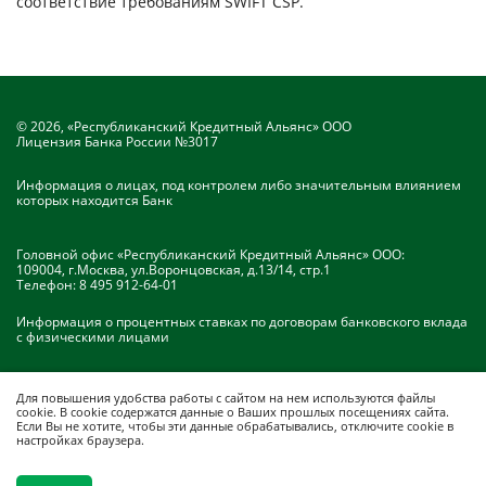
соответствие требованиям SWIFT CSP.
© 2026, «Республиканский Кредитный Альянс» ООО
Лицензия Банка России №3017
Информация о лицах, под контролем либо значительным влиянием
которых находится Банк
Головной офис «Республиканский Кредитный Альянс» ООО:
109004, г.Москва, ул.Воронцовская, д.13/14, стр.1
Телефон:
8 495 912-64-01
Информация о процентных ставках по договорам банковского вклада
с физическими лицами
Для повышения удобства работы с сайтом на нем
используются файлы
cookie
. В cookie содержатся данные о Ваших прошлых посещениях сайта.
Если Вы не хотите, чтобы эти данные обрабатывались, отключите cookie в
настройках браузера.
Разработка сайта