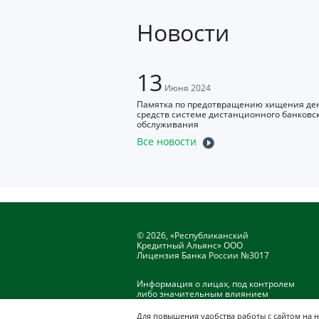
Новости
13
Июня 2024
Памятка по предотвращению хищения д
средств системе дистанционного банковс
обслуживания
Все новости
© 2026, «Республиканский
Кредитный Альянс» ООО
Лицензия Банка России №3017
Информация о лицах, под контролем
либо значительным влиянием
которых находится Банк
Для повышения удобства работы с сайтом на 