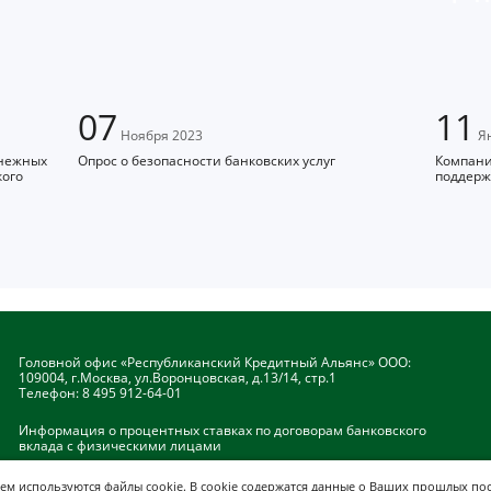
07
11
Ноября 2023
Ян
енежных
Опрос о безопасности банковских услуг
Компани
кого
поддерж
Головной офис «Республиканский Кредитный Альянс» ООО:
109004, г.Москва, ул.Воронцовская, д.13/14, стр.1
Телефон:
8 495 912-64-01
Информация о процентных ставках по договорам банковского
вклада с физическими лицами
нем
используются файлы cookie
. В cookie содержатся данные о Ваших прошлых пос