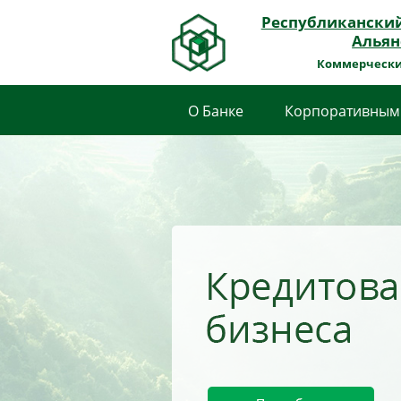
Республикански
Альян
Коммерчески
О Банке
Корпоративным