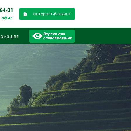
-64-01
Интернет-банкинг
 офис
ормации