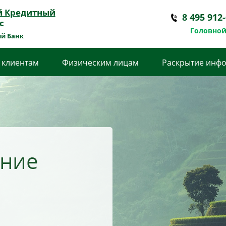
й Кредитный
8 495 912
с
Головной
й Банк
 клиентам
Физическим лицам
Раскрытие инф