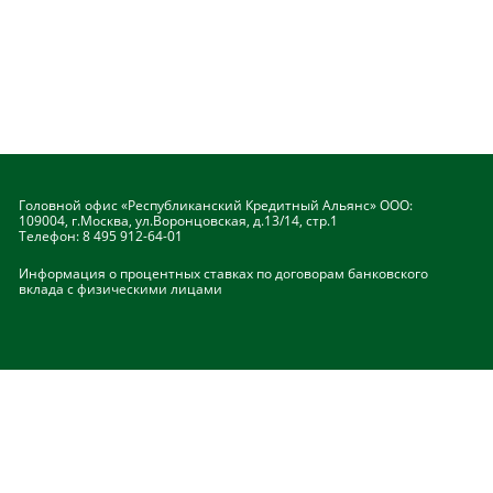
Головной офис «Республиканский Кредитный Альянс» ООО:
109004, г.Москва, ул.Воронцовская, д.13/14, стр.1
Телефон:
8 495 912-64-01
Информация о процентных ставках по договорам банковского
вклада с физическими лицами