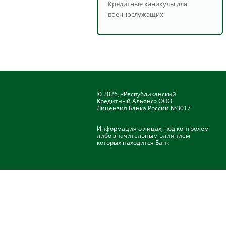
Кредитные каникулы для
военнослужащих
© 2026, «Республиканский
Кредитный Альянс» ООО
Лицензия Банка России №3017
Информация о лицах, под контролем
либо значительным влиянием
которых находится Банк