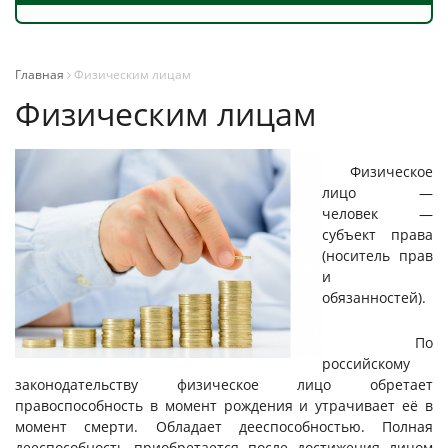
Главная
Физическим лицам
Физическим лицам
Физическое
лицо —
человек —
субъект права
(носитель прав
и
обязанностей).
По
российскому
законодательству физическое лицо обретает
правоспособность в момент рождения и утрачивает её в
момент смерти. Обладает дееспособностью. Полная
дееспособность приобретается после достижения лицом