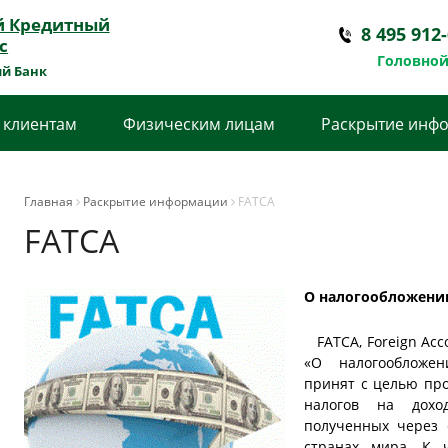
й Кредитный
8 495 912
с
Головной
й Банк
 клиентам
Физическим лицам
Раскрытие инф
Главная
Раскрытие информации
FATCA
FATCA
О налогообложении
FATCA, Foreign Acco
«О налогообложен
принят с целью про
налогов на дохо
полученных через 
странах мира. К 