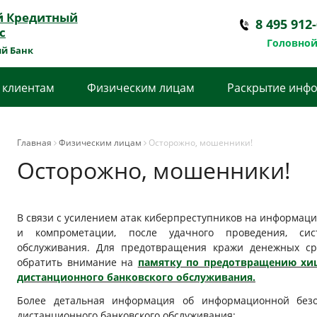
й Кредитный
8 495 912
с
Головной
й Банк
 клиентам
Физическим лицам
Раскрытие инф
Главная
Физическим лицам
Осторожно, мошенники!
Осторожно, мошенники!
В связи с усилением атак киберпреступников на информац
и компрометации, после удачного проведения, сист
обслуживания. Для предотвращения кражи денежных ср
обратить внимание на
памятку по предотвращению хи
дистанционного банковского обслуживания.
Более детальная информация об информационной безо
дистанционного банковского обслуживания: