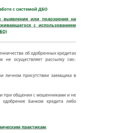
боте с системой ДБО
е выявления или подозрения на
уживающегося с использованием
БО)
енничества об одобренных кредитах
к не осуществляет рассылку смс-
ри личном присутствии заемщика в
и при общении с мошенниками и не
а одобрение Банком кредита либо
ническим практикам
.