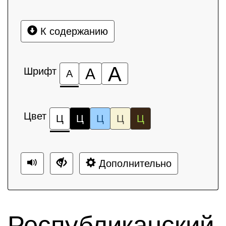
К содержанию
А
Шрифт
А
А
Цвет
Ц
Ц
Ц
Ц
Ц
Дополнительно
Республиканский