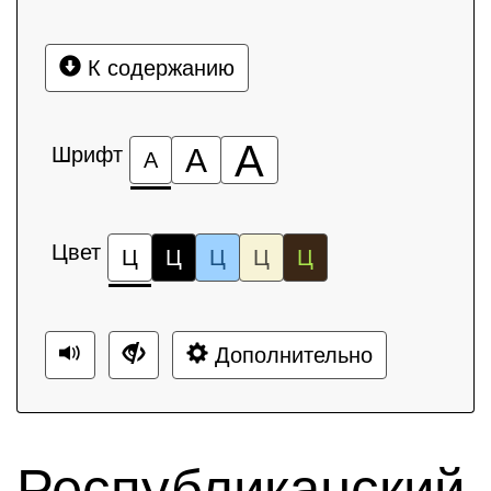
К содержанию
А
Шрифт
А
А
Цвет
Ц
Ц
Ц
Ц
Ц
Дополнительно
Республиканский